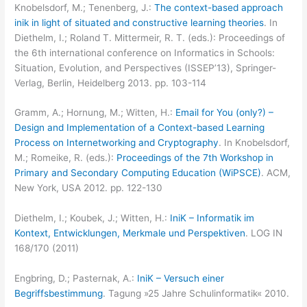
Knobelsdorf, M.; Tenenberg, J.:
The context-based approach
inik in light of situated and constructive learning theories
. In
Diethelm, I.; Roland T. Mittermeir, R. T. (eds.): Proceedings of
the 6th international conference on Informatics in Schools:
Situation, Evolution, and Perspectives (ISSEP’13), Springer-
Verlag, Berlin, Heidelberg 2013. pp. 103-114
Gramm, A.; Hornung, M.; Witten, H.:
Email for You (only?) –
Design and Implementation of a Context-based Learning
Process on Internetworking and Cryptography
. In Knobelsdorf,
M.; Romeike, R. (eds.):
Proceedings of the 7th Workshop in
Primary and Secondary Computing Education (WiPSCE)
. ACM,
New York, USA 2012. pp. 122-130
Diethelm, I.; Koubek, J.; Witten, H.:
IniK – Informatik im
Kontext, Entwicklungen, Merkmale und Perspektiven
. LOG IN
168/170 (2011)
Engbring, D.; Pasternak, A.:
IniK – Versuch einer
Begriffsbestimmung
. Tagung »25 Jahre Schulinformatik« 2010.