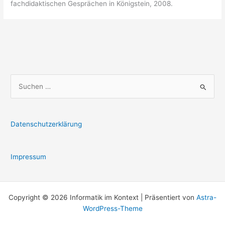
fachdidaktischen Gesprächen in Königstein, 2008.
S
u
c
h
Datenschutzerklärung
e
n
Impressum
n
a
c
Copyright © 2026 Informatik im Kontext | Präsentiert von
Astra-
h
WordPress-Theme
: