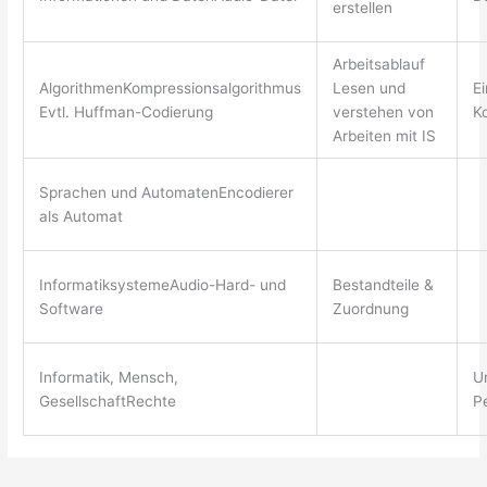
erstellen
Arbeitsablauf
AlgorithmenKompressionsalgorithmus
Lesen und
Ei
Evtl. Huffman-Codierung
verstehen von
K
Arbeiten mit IS
Sprachen und AutomatenEncodierer
als Automat
InformatiksystemeAudio-Hard- und
Bestandteile &
Software
Zuordnung
Informatik, Mensch,
U
GesellschaftRechte
Pe