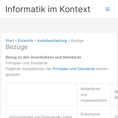
Zum
Informatik im Kontext
Inhalt
springen
Start
Entwürfe
Audiobearbeitung
Bezüge
Bezüge
Bezug zu den Grundsätzen und Standards
Prinzipien und Standards
Folgende Kompetenzen der
Prinzipien und Standards
werden
gestärkt:
Modellieren
B
und
B
Implementieren
Dokumente
Informationen und DatenAudio-Datei
D