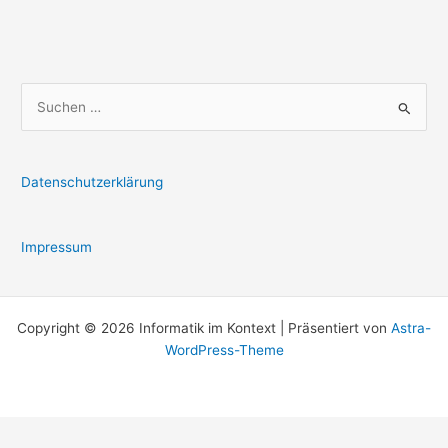
S
u
c
h
Datenschutzerklärung
e
n
Impressum
n
a
c
Copyright © 2026 Informatik im Kontext | Präsentiert von
Astra-
h
WordPress-Theme
: