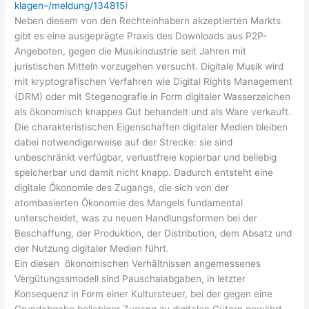
klagen–/meldung/134815
)
Neben diesem von den Rechteinhabern akzeptierten Markts
gibt es eine ausgeprägte Praxis des Downloads aus P2P-
Angeboten, gegen die Musikindustrie seit Jahren mit
juristischen Mitteln vorzugehen versucht. Digitale Musik wird
mit kryptografischen Verfahren wie Digital Rights Management
(DRM) oder mit Steganografie in Form digitaler Wasserzeichen
als ökonomisch knappes Gut behandelt und als Ware verkauft.
Die charakteristischen Eigenschaften digitaler Medien bleiben
dabei notwendigerweise auf der Strecke: sie sind
unbeschränkt verfügbar, verlustfreie kopierbar und beliebig
speicherbar und damit nicht knapp. Dadurch entsteht eine
digitale Ökonomie des Zugangs, die sich von der
atombasierten Ökonomie des Mangels fundamental
unterscheidet, was zu neuen Handlungsformen bei der
Beschaffung, der Produktion, der Distribution, dem Absatz und
der Nutzung digitaler Medien führt.
Ein diesen ökonomischen Verhältnissen angemessenes
Vergütungssmodell sind Pauschalabgaben, in letzter
Konsequenz in Form einer Kultursteuer, bei der gegen eine
Grundabgabe beliebiger Zugang zu digitalen Gütern gewährt