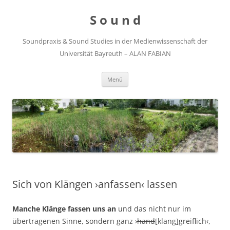
Zum
Inhalt
S o u n d
springen
Soundpraxis & Sound Studies in der Medienwissenschaft der
Universität Bayreuth – ALAN FABIAN
Menü
Sich von Klängen ›anfassen‹ lassen
Manche Klänge fassen uns an
und das nicht nur im
übertragenen Sinne, sondern ganz ›
hand
[klang]greiflich‹,