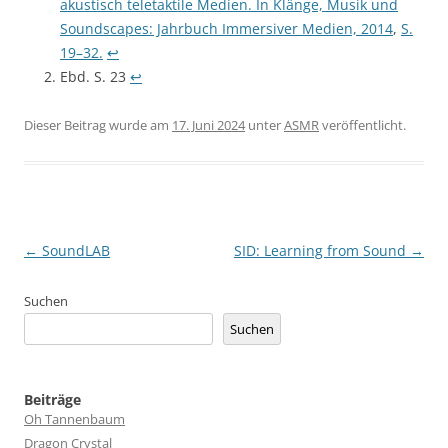
akustisch teletaktile Medien. In Klänge, Musik und
Soundscapes: Jahrbuch Immersiver Medien,
2014
,
S.
19–32.
↩︎
Ebd. S. 23
↩︎
Dieser Beitrag wurde am
17. Juni 2024
unter
ASMR
veröffentlicht.
Beitragsnavigation
←
SoundLAB
SID: Learning from Sound
→
Suchen
Suchen
Beiträge
Oh Tannenbaum
Dragon Crystal