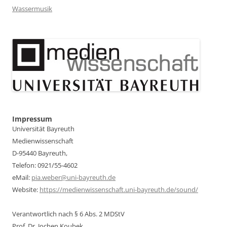
Wassermusik
Impressum
Universität Bayreuth
Medienwissenschaft
D-95440 Bayreuth,
Telefon: 0921/55-4602
eMail:
pia.weber@uni-bayreuth.de
Website:
https://medienwissenschaft.uni-bayreuth.de/sound/
Verantwortlich nach § 6 Abs. 2 MDStV
Prof. Dr. Jochen Koubek