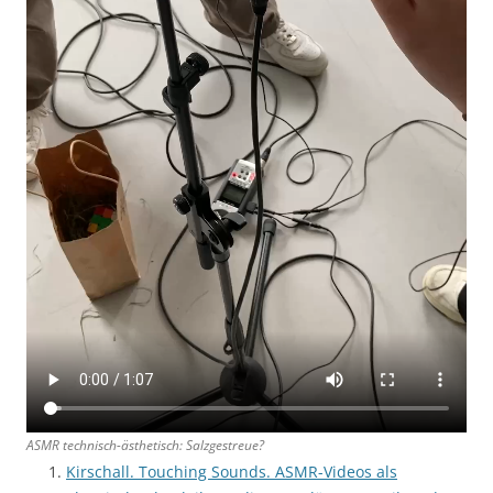
ASMR technisch-ästhetisch:
Salzgestreue
?
Kirschall. Touching Sounds. ASMR-Videos als