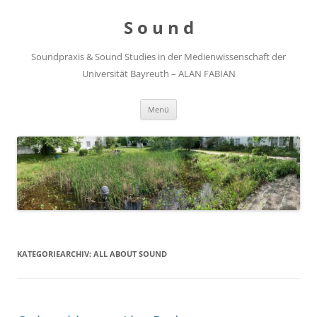
Zum
Inhalt
S o u n d
springen
Soundpraxis & Sound Studies in der Medienwissenschaft der
Universität Bayreuth – ALAN FABIAN
Menü
KATEGORIEARCHIV:
ALL ABOUT SOUND