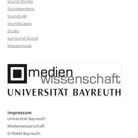
Sound Stories
Soundgardens
SoundLAB
Soundscapes
Studio
Surround Sound
Wassermusik
Impressum
Universität Bayreuth
Medienwissenschaft
D-95440 Bayreuth,