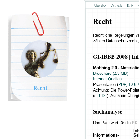
Überblick
Ästhetik
Ethik
Recht
Rechtliche Regelungen ve
zählen Datenschutzrecht,
GI-IBBB 2008 | In
Mobbing 2.0 - Material
Broschüre (2.3 MB)
Internet-Quellen
Präsentation (
PDF, 10.6
Recht
Achtung: Die Power-Point
(s.
PDF
). Auch die Über
Sachanalyse
Das Passwort für die PD
In
Informations-
Se