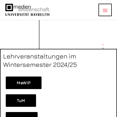
Zum
Hau
Inhalt
springen
Lehrveranstaltungen im
Wintersemester 2024/25
MeWiP
TuM